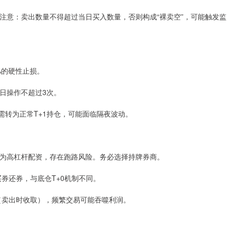
仓。注意：卖出数量不得超过当日买入数量，否则构成“裸卖空”，可能触发监
3%的硬性止损。
每日操作不超过3次。
平仓需转为正常T+1持仓，可能面临隔夜波动。
0”，实为高杠杆配资，存在跑路风险。务必选择持牌券商。
再买券还券，与底仓T+0机制不同。
花税（卖出时收取），频繁交易可能吞噬利润。