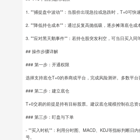
1. **捕捉盘中波动**：当股价出现急拉或急跌时，T+0可
2. **降低持仓成本**：通过反复高抛低吸，逐步摊薄底仓成
3. **应对黑天鹅事件**：若持仓股突发利空，可当日买
## 操作步骤详解
### 第一步：开通权限
选择支持底仓T+0的券商或平台，完成风险测评。多数平台
### 第二步：建立底仓
T+0交易的前提是持有目标股票。建议底仓规模控制在总资金
### 第三步：盯盘与下单
- **买入时机**：利用分时图、MACD、KDJ等指标
号。