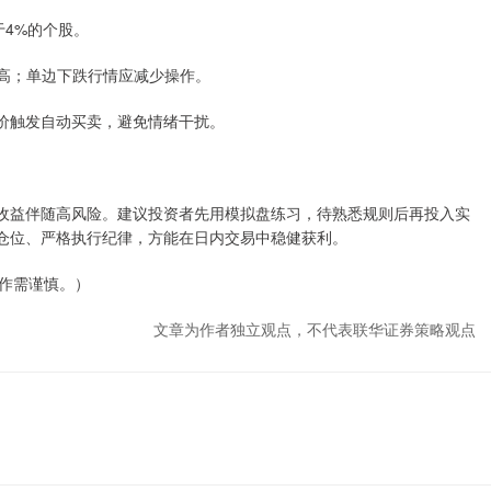
于4%的个股。
率较高；单边下跌行情应减少操作。
设股价触发自动买卖，避免情绪干扰。
高收益伴随高风险。建议投资者先用模拟盘练习，待熟悉规则后再投入实
制仓位、严格执行纪律，方能在日内交易中稳健获利。
作需谨慎。）
文章为作者独立观点，不代表联华证券策略观点