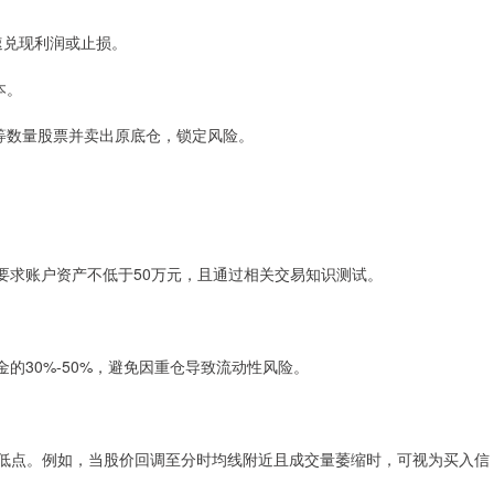
快速兑现利润或止损。
本。
入同等数量股票并卖出原底仓，锁定风险。
要求账户资产不低于50万元，且通过相关交易知识测试。
的30%-50%，避免因重仓导致流动性风险。
判断日内低点。例如，当股价回调至分时均线附近且成交量萎缩时，可视为买入信