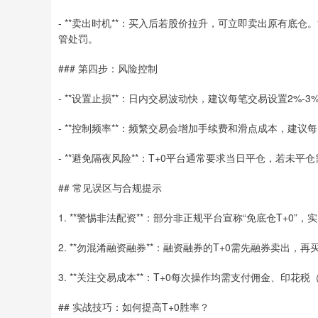
- **卖出时机**：买入后若股价拉升，可立即卖出原有底
管处罚。
### 第四步：风险控制
- **设置止损**：日内交易波动快，建议每笔交易设置2%-
- **控制频率**：频繁交易会增加手续费和滑点成本，建议
- **避免隔夜风险**：T+0平台通常要求当日平仓，若未
## 常见误区与合规提示
1. **警惕非法配资**：部分非正规平台宣称“免底仓T+
2. **勿混淆融资融券**：融资融券的T+0需先融券卖出，
3. **关注交易成本**：T+0每次操作均需支付佣金、印
## 实战技巧：如何提高T+0胜率？