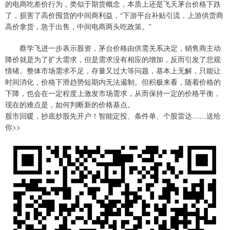
的电商吃差价行为，类似于期货概念，本质上还是飞天茅台价格下跌
了，损害了高价囤货的中间商利益，“下游平台补贴引流，上游供货商
高价拿货，急于出售，中间电商两头吃政策。”
蔡学飞进一步表示股资，茅台价格由供需关系决定，销售商主动
降价就是为了扩大需求，但是需求没有相应的增加，反而引发了悲观
情绪。整体市场需求不足，存量又过大等问题，基本上无解，只能让
时间消化，价格下滑趋势短期内无法遏制。但积极来看，随着价格的
下降，也会在一定程度上激发市场需求，从而保持一定的价格平衡，
现在的难点是，如何判断新的价格基点。
股市回暖，抄底炒股先开户！智能定投、条件单、个股雷达……送给
你>>