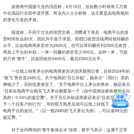
据券商中国援引业内消息称，6月10日，短短数小时就有几万黄
牛在酒品行全部申请开票。有业内人士分析称，这主要是由电商规则
的变化引发的矛盾。
报道称，不同于过去的现货交易，消费者下单后，电商平台的发
货时间长达20天，因此并不急于求货。而档口收货没钱周转就得砸价
出手。比如电商商家卖价为2600元，但可以等到砸价到2300元收货，
再加上平台的补贴，一来一回赚的差价至少300元。这样一来，亏损
的只有“黄牛”，比如回收价2400元，最后2300元出手。
一位线上销售茅台的电商商家告诉澎湃新闻记者，目前2024年的
“散飞”售价是2480元。关于电商的“百亿补贴”，她表示“（我们）卖的
挣钱少了，买的也更便宜了。”关于电商平台上茅台的售价，她还表示
“目前在电商平台购买飞天茅台都要加一个（由中国酒业家收藏协会出
具的）0.04%的鉴定费”。关于百亿补贴该商家还表示“目前百亿补贴属
于一个拉客户的行为”，等到双方熟悉后就可以线上转线下，不需要走
电商平台的途径。“（以一瓶2480的飞天茅台为例），可以省99元的
鉴定费。”
对于业内网传的“黄牛集体反水”传闻，蔡学飞表示，这属于正常