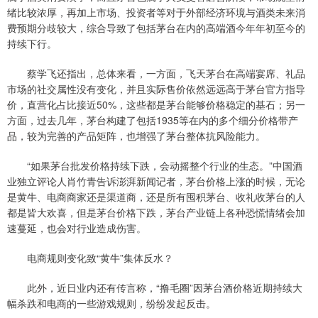
绪比较浓厚，再加上市场、投资者等对于外部经济环境与酒类未来消
费预期分歧较大，综合导致了包括茅台在内的高端酒今年年初至今的
持续下行。
蔡学飞还指出，总体来看，一方面，飞天茅台在高端宴席、礼品
市场的社交属性没有变化，并且实际售价依然远远高于茅台官方指导
价，直营化占比接近50%，这些都是茅台能够价格稳定的基石；另一
方面，过去几年，茅台构建了包括1935等在内的多个细分价格带产
品，较为完善的产品矩阵，也增强了茅台整体抗风险能力。
“如果茅台批发价格持续下跌，会动摇整个行业的生态。”中国酒
业独立评论人肖竹青告诉澎湃新闻记者，茅台价格上涨的时候，无论
是黄牛、电商商家还是渠道商，还是所有囤积茅台、收礼收茅台的人
都是皆大欢喜，但是茅台价格下跌，茅台产业链上各种恐慌情绪会加
速蔓延，也会对行业造成伤害。
电商规则变化致“黄牛”集体反水？
此外，近日业内还有传言称，“撸毛圈”因茅台酒价格近期持续大
幅杀跌和电商的一些游戏规则，纷纷发起反击。