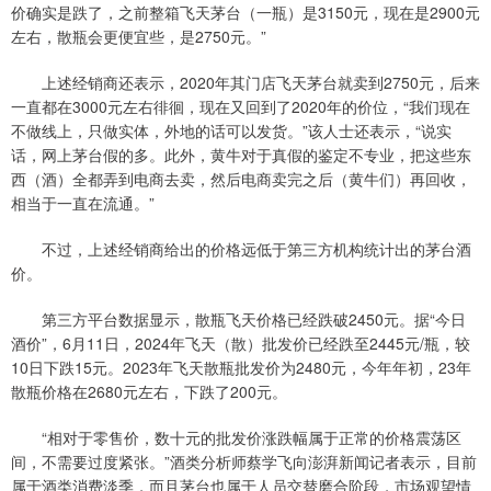
价确实是跌了，之前整箱飞天茅台（一瓶）是3150元，现在是2900元
左右，散瓶会更便宜些，是2750元。”
上述经销商还表示，2020年其门店飞天茅台就卖到2750元，后来
一直都在3000元左右徘徊，现在又回到了2020年的价位，“我们现在
不做线上，只做实体，外地的话可以发货。”该人士还表示，“说实
话，网上茅台假的多。此外，黄牛对于真假的鉴定不专业，把这些东
西（酒）全都弄到电商去卖，然后电商卖完之后（黄牛们）再回收，
相当于一直在流通。”
不过，上述经销商给出的价格远低于第三方机构统计出的茅台酒
价。
第三方平台数据显示，散瓶飞天价格已经跌破2450元。据“今日
酒价”，6月11日，2024年飞天（散）批发价已经跌至2445元/瓶，较
10日下跌15元。2023年飞天散瓶批发价为2480元，今年年初，23年
散瓶价格在2680元左右，下跌了200元。
“相对于零售价，数十元的批发价涨跌幅属于正常的价格震荡区
间，不需要过度紧张。”酒类分析师蔡学飞向澎湃新闻记者表示，目前
属于酒类消费淡季，而且茅台也属于人员交替磨合阶段，市场观望情