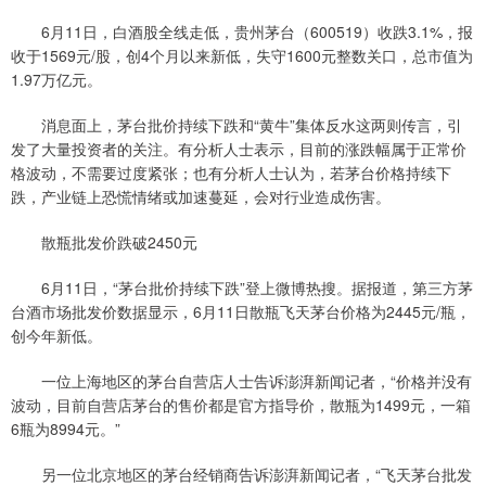
6月11日，白酒股全线走低，贵州茅台（600519）收跌3.1%，报
收于1569元/股，创4个月以来新低，失守1600元整数关口，总市值为
1.97万亿元。
消息面上，茅台批价持续下跌和“黄牛”集体反水这两则传言，引
发了大量投资者的关注。有分析人士表示，目前的涨跌幅属于正常价
格波动，不需要过度紧张；也有分析人士认为，若茅台价格持续下
跌，产业链上恐慌情绪或加速蔓延，会对行业造成伤害。
散瓶批发价跌破2450元
6月11日，“茅台批价持续下跌”登上微博热搜。据报道，第三方茅
台酒市场批发价数据显示，6月11日散瓶飞天茅台价格为2445元/瓶，
创今年新低。
一位上海地区的茅台自营店人士告诉澎湃新闻记者，“价格并没有
波动，目前自营店茅台的售价都是官方指导价，散瓶为1499元，一箱
6瓶为8994元。”
另一位北京地区的茅台经销商告诉澎湃新闻记者，“飞天茅台批发