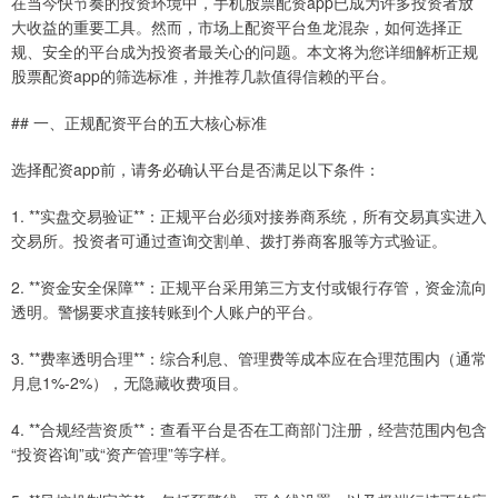
在当今快节奏的投资环境中，手机股票配资app已成为许多投资者放
大收益的重要工具。然而，市场上配资平台鱼龙混杂，如何选择正
规、安全的平台成为投资者最关心的问题。本文将为您详细解析正规
股票配资app的筛选标准，并推荐几款值得信赖的平台。
## 一、正规配资平台的五大核心标准
选择配资app前，请务必确认平台是否满足以下条件：
1. **实盘交易验证**：正规平台必须对接券商系统，所有交易真实进入
交易所。投资者可通过查询交割单、拨打券商客服等方式验证。
2. **资金安全保障**：正规平台采用第三方支付或银行存管，资金流向
透明。警惕要求直接转账到个人账户的平台。
3. **费率透明合理**：综合利息、管理费等成本应在合理范围内（通常
月息1%-2%），无隐藏收费项目。
4. **合规经营资质**：查看平台是否在工商部门注册，经营范围内包含
“投资咨询”或“资产管理”等字样。